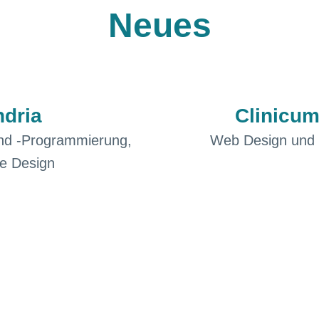
Neues
dria
Clinicu
nd -Programmierung,
Web Design und
e Design