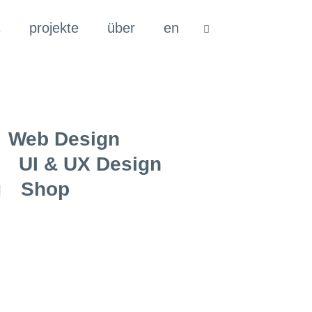
s
projekte
über
en
Web Design
UI & UX Design
g
Shop